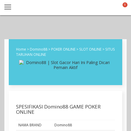
0
Home >
Domino88
>
POKER ONLINE
>
SLOT ONLINE
>
SITUS
TARUHAN ONLINE
SPESIFIKASI Domino88 GAME POKER
ONLINE
NAMA BRAND
Domino88