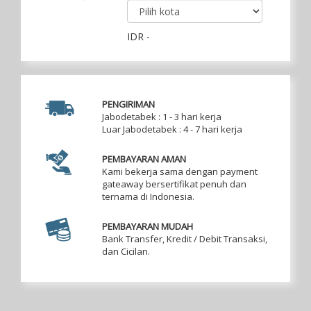
IDR
-
PENGIRIMAN
Jabodetabek : 1 - 3 hari kerja
Luar Jabodetabek : 4 - 7 hari kerja
PEMBAYARAN AMAN
Kami bekerja sama dengan payment
gateaway bersertifikat penuh dan
ternama di Indonesia.
PEMBAYARAN MUDAH
Bank Transfer, Kredit / Debit Transaksi,
dan Cicilan.